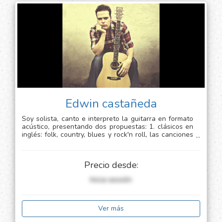
Edwin castañeda
Soy solista, canto e interpreto la guitarra en formato
acústico, presentando dos propuestas: 1. clásicos en
inglés: folk, country, blues y rock'n roll, las canciones
de grandes artistas como the beatles, the rolling
stones, bob dylan, kansas, simon & garfunkel, u2,
queen, guns n' roses, the verve, tears for fears... 2.
Precio desde:
clásicos en español: baladas románticas de los años
60's y 70's, de artistas como camilo sesto, josé josé,
Inicia sessión
roberto carlos, sandro, sabú, franco simone, dyango...
Ver más