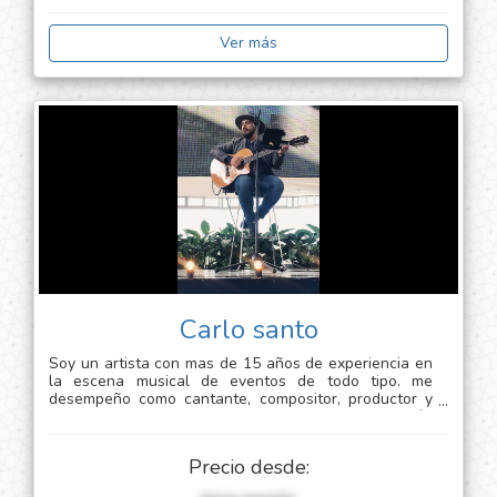
Ver más
Carlo santo
Soy un artista con mas de 15 años de experiencia en
la escena musical de eventos de todo tipo. me
desempeño como cantante, compositor, productor y
multi instrumentista (guitarra, piano, bajo, percusión
latina y otros) puedo acompañarte en diferentes tipos
de eventos con la temática que requieras. lo
Precio desde:
importante es que el cliente se sienta feliz de tener
un buen show musical en su evento. dame la