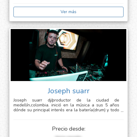
Ver más
Joseph suarr
Joseph suarr dj/productor de la ciudad de
medellín,colombia. inició en la música a sus 5 años
dónde su principal interés era la batería(drum) y todo
lo relacionado con los ritmos latinos e internacionales
, su carrera musical como dj y productor comienza en
2015, enfocándose en los géneros tech house , house
Precio desde:
y minimal deep tech, para asi lograr un groove unico y
generar una experiencia unica.