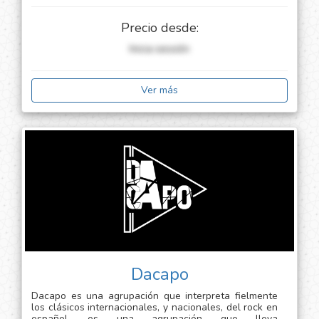
entre otros. nos hemos presentado en escenarios
distritales como el teatro carlos vieco y en bares de
Precio desde:
la ciudad de medellín. síguenos en redes sociales:
@lameravibrationreggae
Inicia sessión
Ver más
Dacapo
Dacapo es una agrupación que interpreta fielmente
los clásicos internacionales, y nacionales, del rock en
español. es una agrupación que lleva