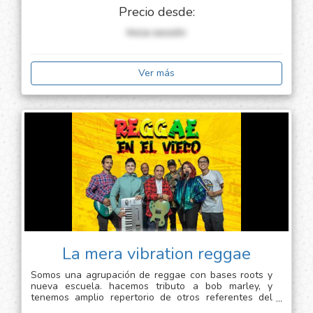
de eventos con la temática que requieras. lo
Precio desde:
importante es que el cliente se sienta feliz de tener
un buen show musical en su evento. dame la
Inicia sessión
oportunidad de acompañarte en tu evento y disfrutar
de lo mejor de la música en vivo
Ver más
La mera vibration reggae
Somos una agrupación de reggae con bases roots y
nueva escuela. hacemos tributo a bob marley, y
tenemos amplio repertorio de otros referentes del
reggae como steel pulse, damian marley, marisyahu,