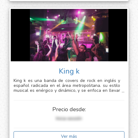
King k
King k es una banda de covers de rock en inglés y
español radicada en el área metropolitana. su estilo
musical es enérgico y dinámico, y se enfoca en llevar
a cabo presentaciones en vivo en eventos privados y
sitios nocturnos de la ciudad. los miembros de la
banda tienen una amplia experiencia en el mundo de
Precio desde:
la música y están altamente comprometidos con
ofrecer un espectáculo de alta calidad a su audiencia.
Inicia sessión
Ver más