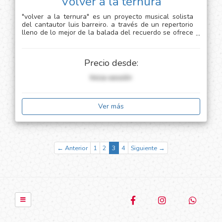
Volver a la ternura
"volver a la ternura" es un proyecto musical solista
del cantautor luis barreiro. a través de un repertorio
lleno de lo mejor de la balada del recuerdo se ofrece
una experiencia que reencuentre la esencia de las
emociones del cariño, el afecto y el amor en su
expresión originalmente valiosa. una visión, que
Precio desde:
ausente de vanalidades, despierte en los corazones
de quienes escuchan la propuesta, el camino real del
Inicia sessión
cultivo del apego afectivo.
Ver más
← Anterior
1
2
3
4
Siguiente →