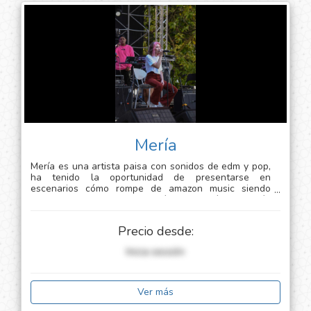
Mería
Mería es una artista paisa con sonidos de edm y pop,
ha tenido la oportunidad de presentarse en
escenarios cómo rompe de amazon music siendo
semifinalista del evento cómo también su más
importante concierto junto a ub40, the original
wailers, maxi priest y big mountain en el hollywood
Precio desde:
bowl en los angeles, california.
Inicia sessión
Ver más